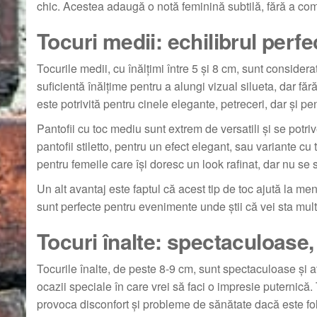
chic. Acestea adaugă o notă feminină subtilă, fără a com
Tocuri medii: echilibrul perfe
Tocurile medii, cu înălțimi între 5 și 8 cm, sunt conside
suficientă înălțime pentru a alungi vizual silueta, dar făr
este potrivită pentru cinele elegante, petreceri, dar și pen
Pantofii cu toc mediu sunt extrem de versatili și se potr
pantofii stiletto, pentru un efect elegant, sau variante cu
pentru femeile care își doresc un look rafinat, dar nu se si
Un alt avantaj este faptul că acest tip de toc ajută la men
sunt perfecte pentru evenimente unde știi că vei sta mult
Tocuri înalte: spectaculoase
Tocurile înalte, de peste 8-9 cm, sunt spectaculoase și a
ocazii speciale în care vrei să faci o impresie puternică.
provoca disconfort și probleme de sănătate dacă este fol