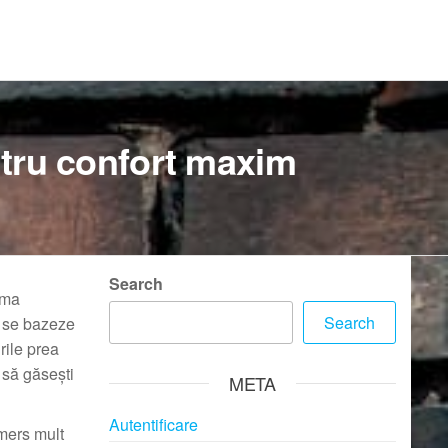
ntru confort maxim
Search
rma
Search
ă se bazeze
rile prea
 să găsești
META
Autentificare
mers mult