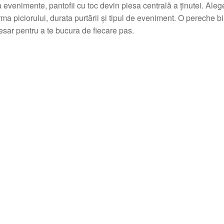
a evenimente, pantofii cu toc devin piesa centrală a ținutei. Ale
orma piciorului, durata purtării și tipul de eveniment. O pereche 
cesar pentru a te bucura de fiecare pas.