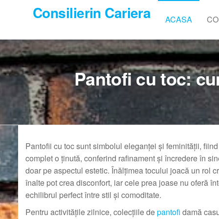
Skip
Consilierin Cariera
to
ACASA
CO
the
content
Pantofi cu toc: c
Pantofii cu toc sunt simbolul eleganței și feminității, fii
complet o ținută, conferind rafinament și încredere în si
doar pe aspectul estetic. Înălțimea tocului joacă un rol cru
înalte pot crea disconfort, iar cele prea joase nu oferă î
echilibrul perfect între stil și comoditate.
Pentru activitățile zilnice, colecțiile de
pantofi
damă casua