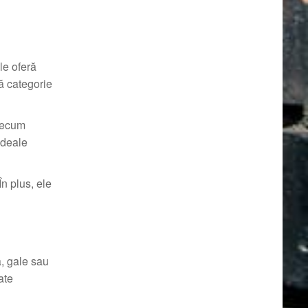
le oferă
tă categorie
precum
 ideale
În plus, ele
ă, gale sau
ate