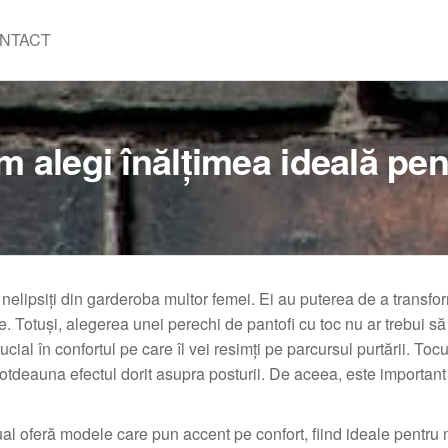
NTACT
um alegi înălțimea ideală pe
nd nelipsiți din garderoba multor femei. Ei au puterea de a transfo
ne. Totuși, alegerea unei perechi de pantofi cu toc nu ar trebui s
cial în confortul pe care îl vei resimți pe parcursul purtării. Tocu
ntotdeauna efectul dorit asupra posturii. De aceea, este important
l oferă modele care pun accent pe confort, fiind ideale pentru 